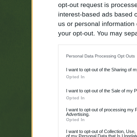
opt-out request is proces
interest-based ads based o
us or personal information d
your opt-out. You may separ
disclosure of your personal
IAB’s list of downstream pa
Personal Data Processing Opt Outs
also be disclosed by us to 
I want to opt-out of the Sharing of 
Downstream Participants
th
Opted In
third parties.
I want to opt-out of the Sale of my 
Opted In
I want to opt-out of processing my 
Advertising.
Opted In
I want to opt-out of Collection, Use
of my Personal Data that Is Unrelat