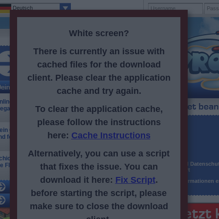
Deutsch
White screen?
There is currently an issue with
cached files for the download
Registriert: 13bptpl.config.thousandSeparator791bptpl.config.th
client. Please clear the application
cache and try again.
nline spielen im Browser: Bau Deinen eigenen
To clear the application cache,
ega-Airport auf!
please follow the instructions
Username
ein Online-Flughafen! Steuere den Luftverkehr
here:
Cache Instructions
nd fertige Flieger ab
Passwort
E-Mail
Alternatively, you can use a script
chicke Deine Flugzeuge um die Welt: Besuche
AGB
und
Datenschut
ie Flughäfen Deiner Freunde
that fixes the issue. You can
akzeptiert
download it here:
Fix Script
.
Spielinformationen
before starting the script, please
make sure to close the download