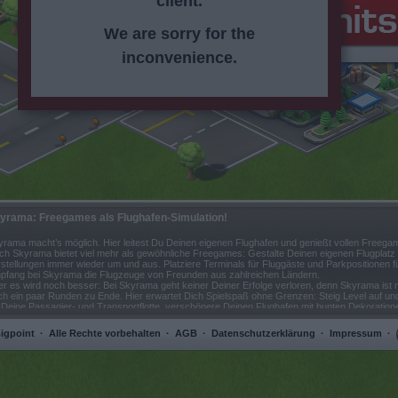
client.
We are sorry for the
inconvenience.
yrama: Freegames als Flughafen-Simulation!
yrama macht’s möglich. Hier leitest Du Deinen eigenen Flughafen und genießt vollen Freeg
ch Skyrama bietet viel mehr als gewöhnliche Freegames: Gestalte Deinen eigenen Flugplatz
stellungen immer wieder um und aus. Platziere Terminals für Fluggäste und Parkpositionen fü
pfang bei Skyrama die Flugzeuge von Freunden aus zahlreichen Ländern.
er es wird noch besser: Bei Skyrama geht keiner Deiner Erfolge verloren, denn Skyrama ist
ch ein paar Runden zu Ende. Hier erwartet Dich Spielspaß ohne Grenzen: Steig Level auf u
r Deine Passagier- und Transportflotte, verschönere Deinen Flughafen mit bunten Dekorati
winn so neue Passagiere.
ßerdem spielst Du Freegames wie Skyrama nicht allein: Besuch die Flugplätze Deiner Freund
igpoint
·
Alle Rechte vorbehalten
·
AGB
·
Datenschutzerklärung
·
Impressum
·
port ein. Schon bald ist Dein Flughafen Dreh- und Angelpunkt der internationalen Fliegersz
dest Du sonst so viele Möglichkeiten?
mm zu Skyrama und mach Deine Maschinen startklar!