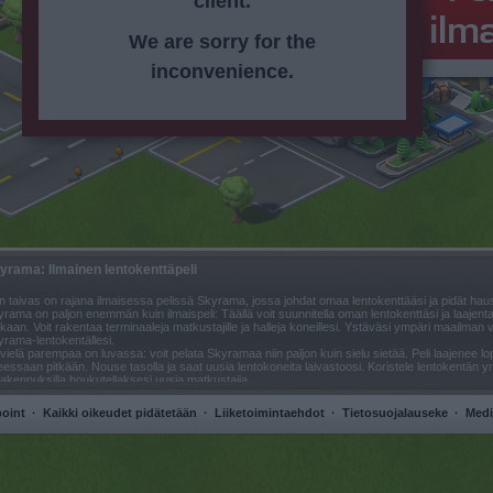
client.
We are sorry for the
inconvenience.
yrama: Ilmainen lentokenttäpeli
n taivas on rajana ilmaisessa pelissä Skyrama, jossa johdat omaa lentokenttääsi ja pidät hau
rama on paljon enemmän kuin ilmaispeli: Täällä voit suunnitella oman lentokenttäsi ja laajenta
aan. Voit rakentaa terminaaleja matkustajille ja halleja koneillesi. Ystäväsi ympäri maailman 
rama-lentokentällesi.
vielä parempaa on luvassa: voit pelata Skyramaa niin paljon kuin sielu sietää. Peli laajenee lop
eessaan pitkään. Nouse tasolla ja saat uusia lentokoneita laivastoosi. Koristele lentokentän ymp
rakennuksilla houkutellaksesi uusia matkustajia.
äksi et pelaa Skyramaa yksin. Tässä ilmaispelissä käyt kavereiden lentokentillä ja kutsut heit
pian kansainvälisen lentoliikenteen solmukohta. Missä muussa ilmaispelissä löydät näin moni
point
·
Kaikki oikeudet pidätetään
·
Liiketoimintaehdot
·
Tietosuojalauseke
·
Medi
e Skyramaan ja lähetä koneesi kiitoradalle!