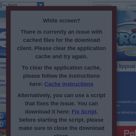
Suomi
White screen?
There is currently an issue with
cached files for the download
Rekisteröityneitä: 13bptpl.config.thousandSeparator791bptpl.con
client. Please clear the application
cache and try again.
elaa netissä selaimella: Rakenna oma
To clear the application cache,
egaluokan lentokenttäsi!
please follow the instructions
Käyttäjänimi
ma online-lentokenttä! Ohjaa lentoliikennettä ja
here:
Cache Instructions
almistele lennot
Salasana
Sähköposti
Alternatively, you can use a script
ähetä lentokoneesi maailman ympäri: käy
Liiketoimintaehdot
j
ylässä kavereiden lentokentillä
that fixes the issue. You can
hyväksytty
download it here:
Fix Script
.
Minulle saa lähettää p
before starting the script, please
make sure to close the download