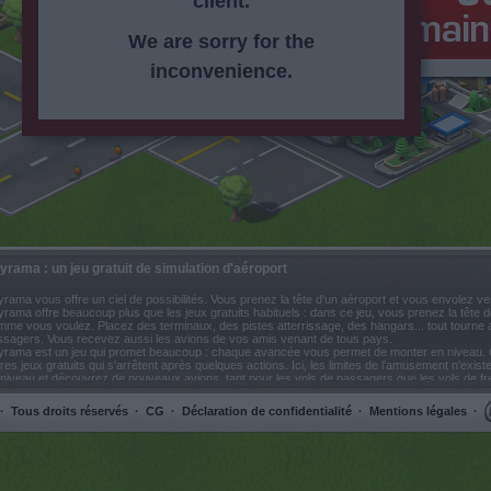
client.
We are sorry for the
inconvenience.
yrama : un jeu gratuit de simulation d'aéroport
rama vous offre un ciel de possibilités. Vous prenez la tête d'un aéroport et vous envolez v
rama offre beaucoup plus que les jeux gratuits habituels : dans ce jeu, vous prenez la tête d
me vous voulez. Placez des terminaux, des pistes atterrissage, des hangars... tout tourne 
ssagers. Vous recevez aussi les avions de vos amis venant de tous pays.
yrama est un jeu qui promet beaucoup : chaque avancée vous permet de monter en niveau. 
res jeux gratuits qui s'arrêtent après quelques actions. Ici, les limites de l'amusement n'exi
niveau et découvrez de nouveaux avions, tant pour les vols de passagers que les vols de f
re aéroport avec des articles de décoration et des bâtiments, et cela permet d'attirer beauc
us ne jouez pas tout seul à des jeux gratuits comme Skyrama : vous pouvez vous rendre sur
·
Tous droits réservés
·
CG
·
Déclaration de confidentialité
·
Mentions légales
·
les inviter chez vous. Votre aéroport sera bientôt la plaque tournante de la scène internationa
tuits trouverez-vous autant de possibilités ?
nez sur Skyrama et transformez les avions en super stars !