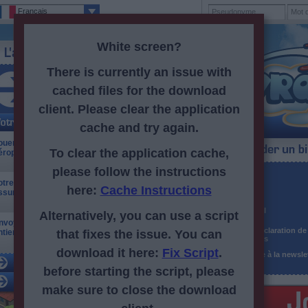
Français
White screen?
There is currently an issue with
cached files for the download
Inscrits : 13bptpl.config.thousandSeparator791bptpl.config.thou
client. Please clear the application
cache and try again.
ouer en ligne sur navigateur : construisez votre
To clear the application cache,
éroport international !
please follow the instructions
Pseudonyme
otre aéroport en ligne ! Dirigez le trafic aérien et
here:
Cache Instructions
ssurez l'entretien de vos avions.
Mot de passe
Adresse e-mail
Alternatively, you can use a script
nvoyez vos avions en mission dans le monde
CG
et
Déclaration de 
ntier : visitez les aéroports de vos amis.
that fixes the issue. You can
acceptées
download it here:
Fix Script
.
S'inscrire à la newsle
before starting the script, please
make sure to close the download